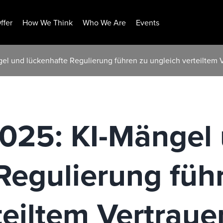
ffer
How We Think
Who We Are
Events
el und lückenhafte Regulierung führen zu ungleich verteiltem 
025: KI-Mängel
Regulierung füh
teiltem Vertraue