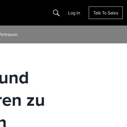
Search
Log In
Talk To Sales
Vertrauen
 und
ren zu
n