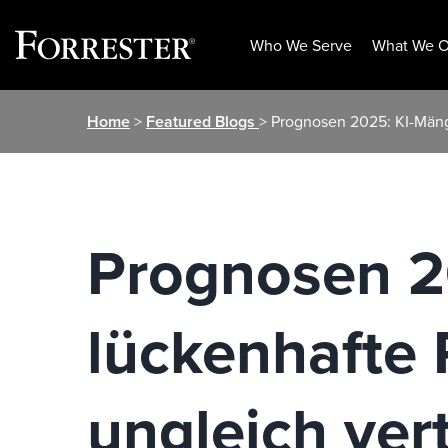
Who We Serve
What We O
Skip
Home
>
Featured Blogs
> Prognosen 2025: KI-Mäng
to
content
Prognosen 2
lückenhafte 
ungleich ver