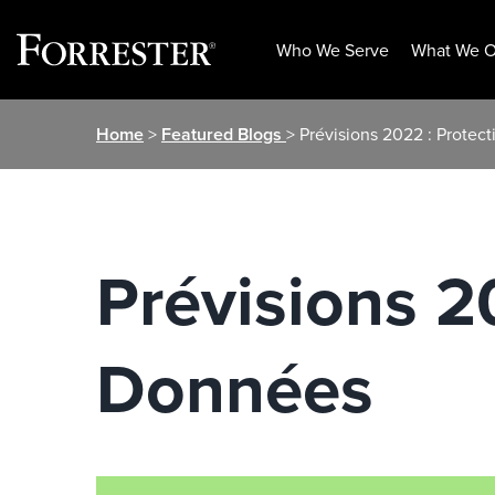
Who We Serve
What We O
Skip
Home
>
Featured Blogs
> Prévisions 2022 : Prote
to
content
Prévisions 2
Données