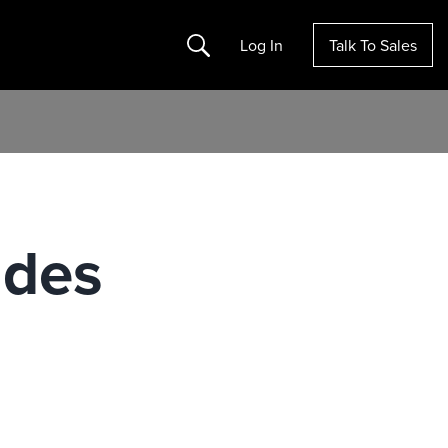
Search
Log In
Talk To Sales
 des