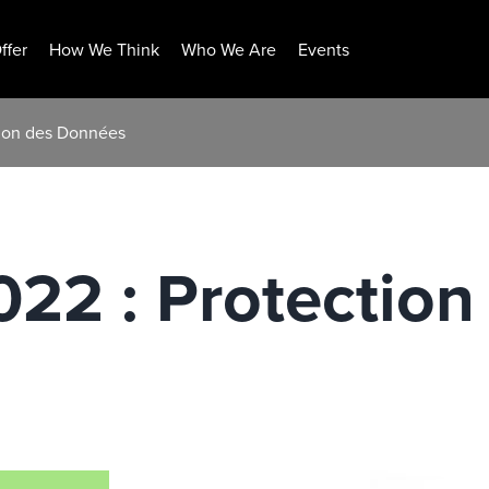
ffer
How We Think
Who We Are
Events
ction des Données
022 : Protection