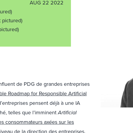
AUG 22 2022
tured)
t pictured)
pictured)
nfluent de PDG de grandes entreprises
le Roadmap for Responsible Artificial
’entreprises pensent déjà à une IA
é, telles que l’imminent
Artificial
es consommateurs axées sur les
iveau de la direction des entreprises.