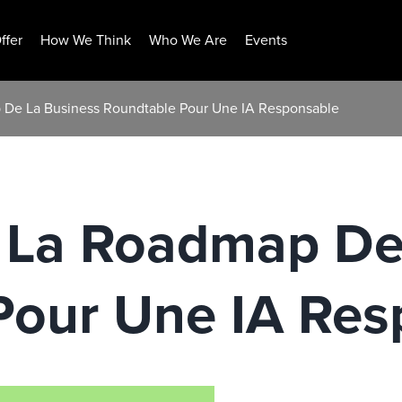
ffer
How We Think
Who We Are
Events
De La Business Roundtable Pour Une IA Responsable
La Roadmap De 
Pour Une IA Res