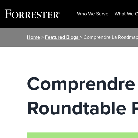
Who We Serve
What We O
Skip
Home
>
Featured Blogs
> Comprendre La Roadmap 
to
content
Comprendre 
Roundtable 