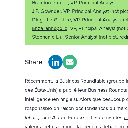
Brandon Purcell, VP, Principal Analyst
J.P. Gownder
, VP, Principal Analyst
(not pic
Diego Lo Giudice
, VP, Principal Analyst
(no
Enza Iannopollo
, VP, Principal Analyst
(not 
Stephanie Liu, Senior Analyst
(not pictured)
Share
Récemment, la Business Roundtable (groupe i
des États-Unis) a publié leur
Business Roundtab
Intelligence
(en anglais). Alors que beaucoup d
responsable en raison des tendances du march
Intelligence Act
en Europe et les demandes
d
valeurs
, cette annonce lancera les débats au n