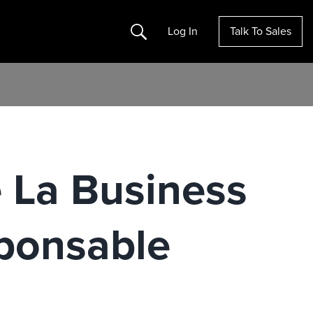
Search
Log In
Talk To Sales
La Business
ponsable