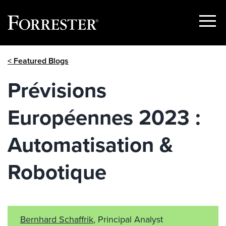
Show
Menu
Skip
< Featured Blogs
to
content
Prévisions
Européennes 2023 :
Automatisation &
Robotique
Bernhard Schaffrik
, Principal Analyst