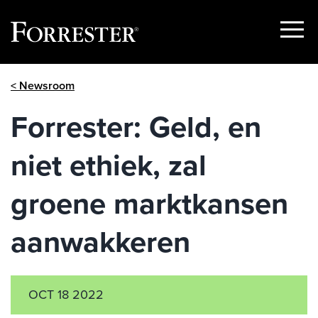
Show
Menu
Skip
< Newsroom
to
content
Forrester: Geld, en
niet ethiek, zal
groene marktkansen
aanwakkeren
OCT 18 2022