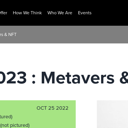
ffer
How We Think
Who We Are
Events
rs & NFT
023 : Metavers 
OCT 25 2022
tured)
t
(not pictured)