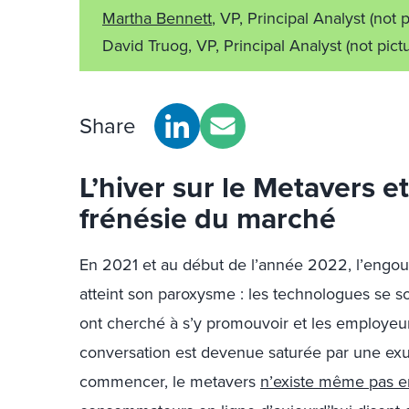
Martha Bennett
, VP, Principal Analyst
(not 
David Truog, VP, Principal Analyst
(not pict
Share
L’hiver sur le Metavers et
frénésie du marché
En 2021 et au début de l’année 2022, l’engou
atteint son paroxysme : les technologues se so
ont cherché à s’y promouvoir et les employeurs
conversation est devenue saturée par une exu
commencer, le metavers
n’existe même pas 