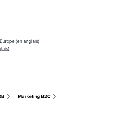
 Europe (en anglais)
lais)
2B
Marketing B2C