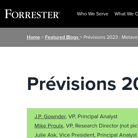
Who We Serve
What We O
Skip
Home
>
Featured Blogs
> Prévisions 2023 : Metave
to
content
Prévisions 2
J.P. Gownder
, VP, Principal Analyst
Mike Proulx
, VP, Research Director
(not pic
Julie Ask, Vice President, Principal Analys