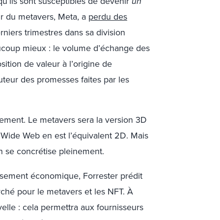
u’ils sont susceptibles de devenir
un
ur du metavers, Meta, a
perdu des
iers trimestres dans sa division
aucoup mieux : le volume d’échange des
sition de valeur à l’origine de
uteur des promesses faites par les
ctement. Le metavers sera la version 3D
 Wide Web en est l’équivalent 2D. Mais
n se concrétise pleinement.
ssement économique, Forrester prédit
arché pour le metavers et les NFT. À
lle : cela permettra aux fournisseurs