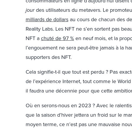
consommateurs en ligne d’aujourd’hui disent q
jour
des utilisateurs du metavers. Le promote
milliards de dollars
au cours de chacun des dern
Reality Labs. Les NFT ne s’en sortent pas be
NFT a
chuté de 97 %
en neuf mois, et la propo
l’engouement ne sera peut-être jamais à la ha
supporters des NFT.
Cela signifie-t-il que tout est perdu ? Pas exa
de l’expérience Internet, tout comme le World
il faudra une décennie pour que cette ambitio
Où en serons-nous en 2023 ? Avec le ralenti
que la saison d’hiver jettera un froid sur le m
moyen terme, ce n’est pas une mauvaise nouve