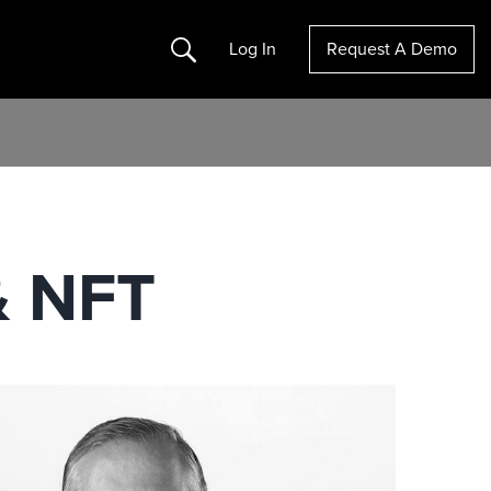
Search
Log In
Request A Demo
& NFT