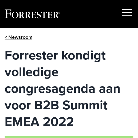
Show
Menu
Skip
< Newsroom
to
content
Forrester kondigt
volledige
congresagenda aan
voor B2B Summit
EMEA 2022