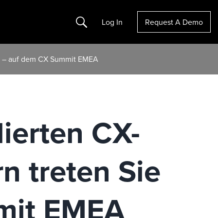
Search
Log In
Request A Demo
ion – auf dem CX Summit EMEA
lierten CX-
n treten Sie
mmit EMEA