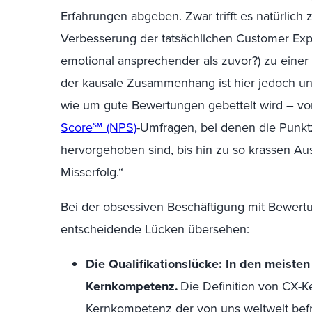
Erfahrungen abgeben. Zwar trifft es
natürlich 
Verbesserung der tatsächlichen Customer Experi
emotional ansprechender als zuvor?) zu eine
der kausale Zusammenhang ist hier jedoch unkl
wie um gute Bewertungen gebettelt wird – von
Score℠ (NPS)
-Umfragen, bei denen die Punk
hervorgehoben sind, bis hin zu so krassen Aus
Misserfolg.“
Bei der obsessiven Beschäftigung mit Bewert
entscheidende Lücken übersehen:
Die Qualifikationslücke: In den meist
Kernkompetenz.
Die Definition von CX-Ke
Kernkompetenz der von uns weltweit bef