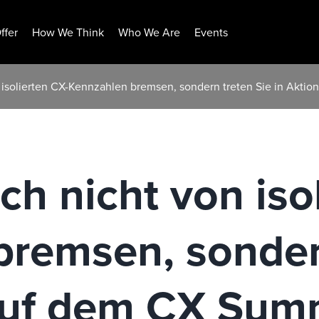
ffer
How We Think
Who We Are
Events
on isolierten CX-Kennzahlen bremsen, sondern treten Sie in Akt
ch nicht von iso
remsen, sonder
 auf dem CX Su