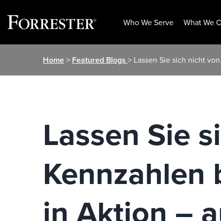
Who We Serve
What We O
Skip
Home
>
Featured Blogs
> Lassen Sie sich nicht v
to
content
Lassen Sie si
Kennzahlen b
in Aktion –