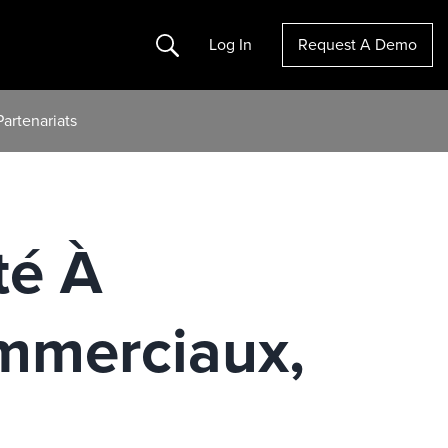
Search
Log In
Request A Demo
artenariats
té À
mmerciaux,