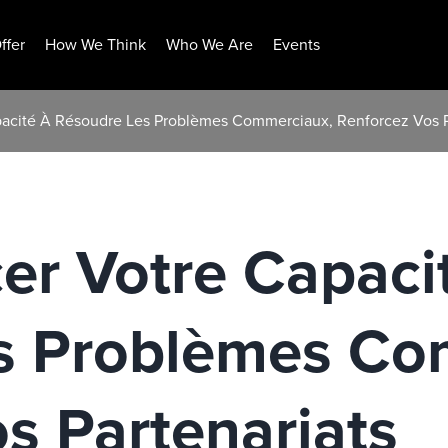
ffer
How We Think
Who We Are
Events
pacité À Résoudre Les Problèmes Commerciaux, Renforcez Vos P
er Votre Capaci
s Problèmes Co
s Partenariats