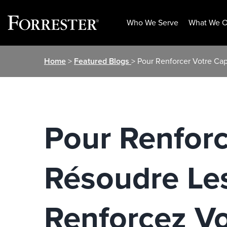
Who We Serve
What We O
Skip
Home
>
Featured Blogs
> Pour Renforcer Votre Ca
to
content
Pour Renforc
Résoudre Le
Renforcez Vo