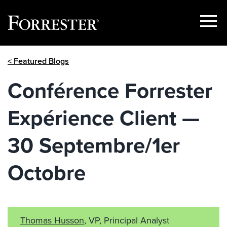
Show
Menu
Skip
< Featured Blogs
to
content
Conférence Forrester
Expérience Client —
30 Septembre/1er
Octobre
Thomas Husson
, VP, Principal Analyst