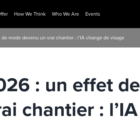
ffer
How We Think
Who We Are
Events
t de mode devenu un vrai chantier : l’IA change de visage
026 : un effet 
i chantier : l’I