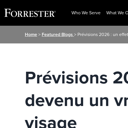
Who We Serve
What We O
Skip
Home
>
Featured Blogs
> Prévisions 2026 : un effe
to
content
Prévisions 2
devenu un vra
visage