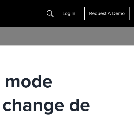
Search
Log In
Request A Demo
de mode
A change de