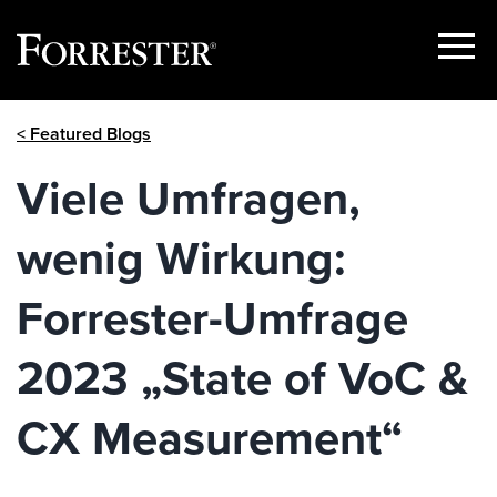
Show
Menu
Skip
< Featured Blogs
to
content
Viele Umfragen,
wenig Wirkung:
Forrester-Umfrage
2023 „State of VoC &
CX Measurement“