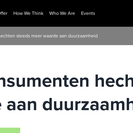
ffer
How We Think
Who We Are
Events
echten steeds meer waarde aan duurzaamheid
nsumenten hech
 aan duurzaamh