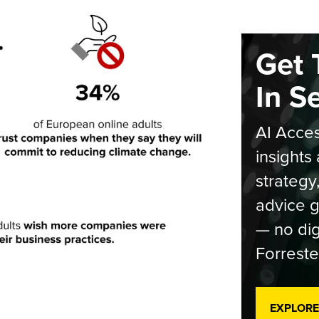
Get 
In S
AI Acces
insights 
strategy
advice g
— no dig
Forreste
EXPLORE