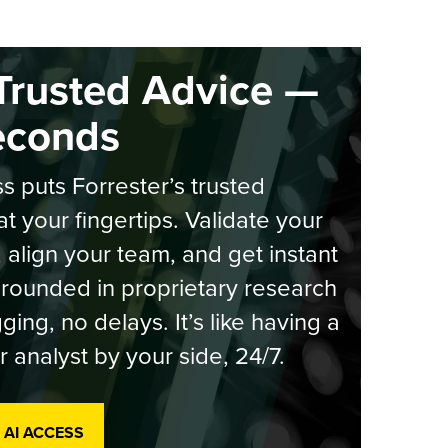
Trusted Advice —
econds
s puts Forrester’s trusted
at your fingertips. Validate your
, align your team, and get instant
rounded in proprietary research
ging, no delays. It’s like having a
r analyst by your side, 24/7.
 AI ACCESS