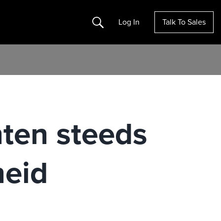
Search
Log In
Talk To Sales
ten steeds
eid