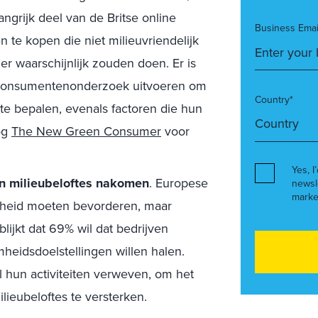
angrijk deel van de Britse online
Business Emai
 te kopen die niet milieuvriendelijk
der waarschijnlijk zouden doen. Er is
et consumentenonderzoek uitvoeren om
Country*
e bepalen, evenals factoren die hun
og
The New Green Consumer
voor
Yes, I
n milieubeloftes nakomen
. Europese
newsl
marke
heid moeten bevorderen, maar
blijkt dat 69% wil dat bedrijven
mheidsdoelstellingen willen halen.
l hun activiteiten verweven, om het
ieubeloftes te versterken.