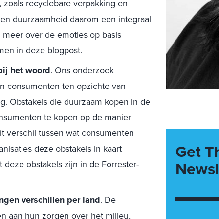
s, zoals recyclebare verpakking en
ten duurzaamheid daarom een integraal
 meer over de emoties op basis
emen in deze
blogpost
.
bij het woord
. Ons onderzoek
van consumenten ten opzichte van
g. Obstakels die duurzaam kopen in de
consumenten te kopen op de manier
it verschil tussen wat consumenten
Get T
nisaties deze obstakels in kaart
Newsl
eze obstakels zijn in de Forrester-
gen verschillen per land
. De
n aan hun zorgen over het milieu,