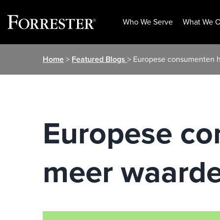
Who We Serve
What We O
Skip
Home
>
Featured Blogs
> Europese consumenten h
to
content
Europese co
meer waarde