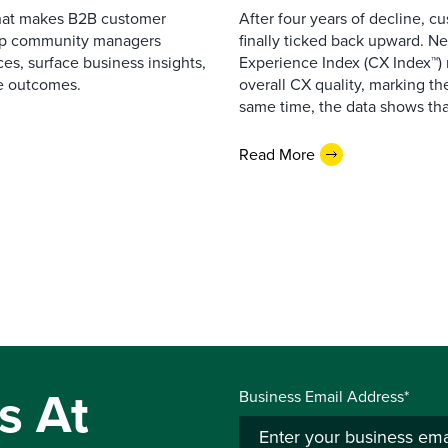
that makes B2B customer
After four years of decline, c
elp community managers
finally ticked back upward. N
es, surface business insights,
Experience Index (CX Index™)
e outcomes.
overall CX quality, marking the
same time, the data shows that
Read More
s At
Business Email Address*